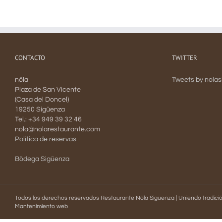
CONTACTO
TWITTER
nöla
Tweets by nola
Plaza de San Vicente
(Casa del Doncel)
19250 Sigüenza
Tel.: +34 949 39 32 46
nola@nolarestaurante.com
Política de reservas
Bödega Sigüenza
Todos los derechos reservados Restaurante Nöla Sigüenza | Uniendo tradición
Mantenimiento web